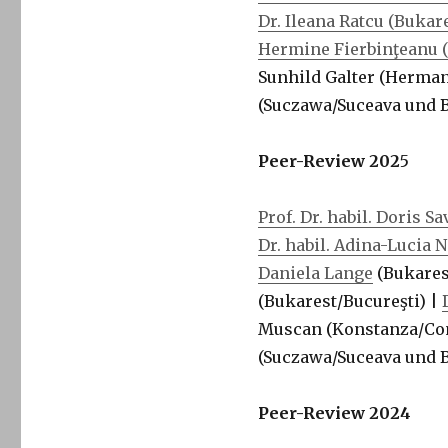
Dr. Ileana Ratcu (Bukar
Hermine Fierbinţeanu 
Sunhild Galter (Herman
(Suczawa/Suceava und B
Peer-Review 202
5
Prof. Dr. habil. Doris S
Dr. habil. Adina-Lucia N
Daniela Lange
(Bukares
(Bukarest/Bucureşti) |
Muscan (Konstanza/Con
(Suczawa/Suceava und B
Peer-Review 2024