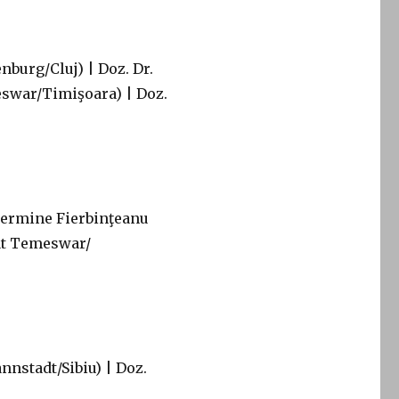
nburg/Cluj) | Doz. Dr.
eswar/Timişoara) | Doz.
 Hermine Fierbinţeanu
tät Temeswar/
nnstadt/Sibiu) | Doz.