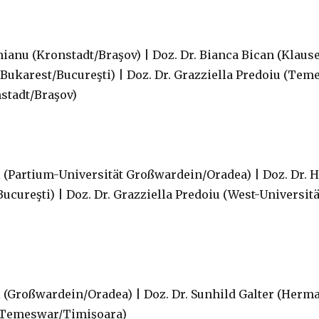
hianu (Kronstadt/Braşov) | Doz. Dr. Bianca Bican (Klause
Bukarest/Bucureşti) | Doz. Dr. Grazziella Predoiu (Tem
nstadt/Braşov)
si (Partium-Universität Großwardein/Oradea) | Doz. Dr.
Bucureşti) | Doz. Dr. Grazziella Predoiu (West-Universi
i (Großwardein/Oradea) | Doz. Dr. Sunhild Galter (Herma
 (Temeswar/Timişoara)