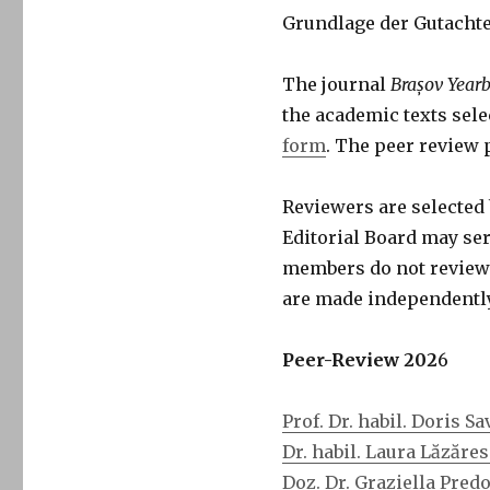
Grundlage der Gutachte
The journal
Brașov Year
the academic texts sele
form
. The peer review
Reviewers are selected 
Editorial Board may ser
members do not review m
are made independently
Peer-Review 202
6
Prof. Dr. habil. Doris 
Dr. habil. Laura Lăzăre
Doz. Dr. Graziella Pre