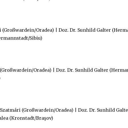
si (Großwardein/Oradea) | Doz. Dr. Sunhild Galter (Herma
Hermannstadt/Sibiu)
 (Großwardein/Oradea) | Doz. Dr. Sunhild Galter (Hermann
)
-Szatmári (Großwardein/Oradea) | Doz. Dr. Sunhild Galt
alea (Kronstadt/Braşov)