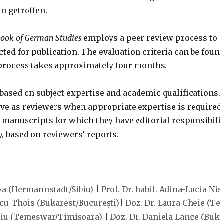
n getroffen.
book of German Studies
employs a peer review process to e
cted for publication. The evaluation criteria can be fou
 process takes approximately four months.
based on subject expertise and academic qualifications
ve as reviewers when appropriate expertise is required
anuscripts for which they have editorial responsibilit
, based on reviewers’ reports.
Sava (Hermannstadt/Sibiu)
|
Prof. Dr. habil. Adina-Lucia Nis
scu-Thois (Bukarest/Bucureşti)
|
Doz. Dr. Laura Cheie (
doiu (Temeswar/Timişoara)
|
Doz. Dr. Daniela Lange (Buk