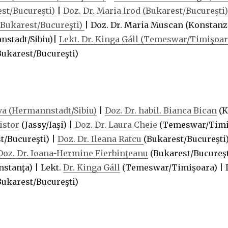
est/Bucureşti)
|
Doz. Dr. Maria Irod (Bukarest/Bucureşti)
(Bukarest/Bucureşti)
| Doz. Dr. Maria Muscan (Konstanza
nstadt/Sibiu)|
Lekt. Dr. Kinga Gáll (Temeswar/Timişoar
ukarest/Bucureşti)
ava (Hermannstadt/Sibiu)
|
Doz. Dr. habil. Bianca Bican
(K
istor
(Jassy/Iaşi) |
Doz. Dr. Laura Cheie
(Temeswar/Timi
t/Bucureşti) |
Doz. Dr. Ileana Ratcu
(Bukarest/Bucureşti
Doz. Dr. Ioana-Hermine Fierbinţeanu
(Bukarest/Bucureşti
stanţa) | Lekt.
Dr. Kinga Gáll
(Temeswar/Timişoara) | D
ukarest/Bucureşti)