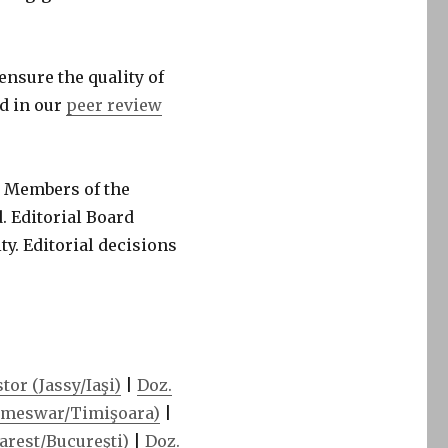
nsure the quality of
nd in our
peer review
. Members of the
. Editorial Board
y. Editorial decisions
tor (Jassy/Iaşi)
|
Doz.
Temeswar/Timişoara)
|
arest/Bucureşti)
|
Doz.